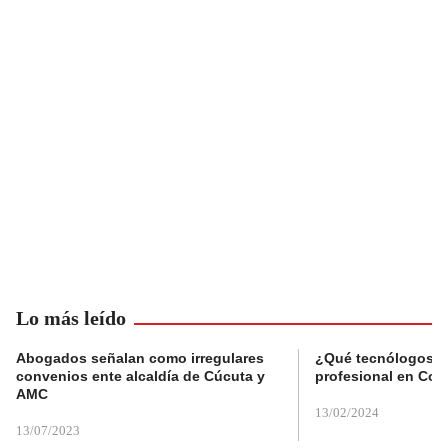
Lo más leído
Abogados señalan como irregulares
¿Qué tecnólogos re
convenios ente alcaldía de Cúcuta y
profesional en Col
AMC
13/02/2024
13/07/2023