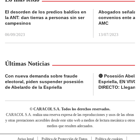
El desorden de los predios baldíos en
Abogados señalan 
la ANT: dan tierras a personas sin ser
convenios ente alc
campesinos
AMC
06/09/2023
13/07/2023
Últimas Noticias
Con nueva demanda sobre fraude
🔴 Posesión Abelar
electoral, piden suspender posesión
Espriella, EN VIVO 
de Abelardo de la Espriella
DIRECTO: Llegan d
© CARACOL S.A. Todos los derechos reservados.
CARACOL S.A. realiza una reserva expresa de las reproducciones y usos de las obras
y otras prestaciones accesibles desde este sitio web a medios de lectura mecánica u otros
medios que resulten adecuados.
Aviso legal
Política de Protección de Datos
Política de cookies