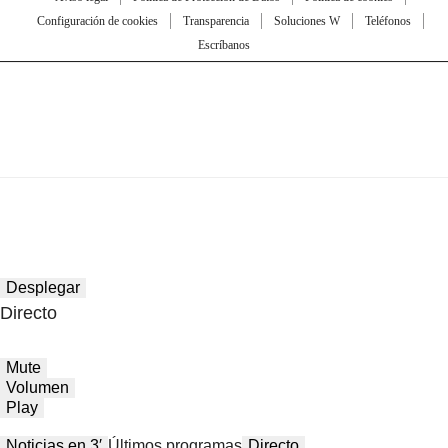
Configuración de cookies
Transparencia
Soluciones W
Teléfonos
Escríbanos
Desplegar
Directo
Mute
Volumen
Play
Noticias en 3′
Últimos programas
Directo