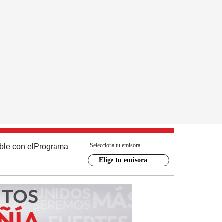
Selecciona tu emisora
ble con el
Programa
Elige tu emisora