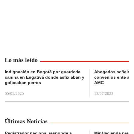
Lo más leído
Indignación en Bogotá por guardería
Abogados señalan 
canina en Engativá donde asfixiaban y
convenios ente alc
golpeaban perros
AMC
05/05/2025
13/07/2023
Últimas Noticias
Registrador nacional responde a
MinHacienda presen