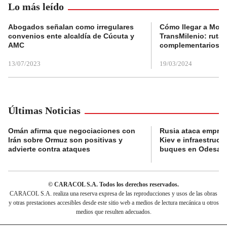
Lo más leído
Abogados señalan como irregulares
Cómo llegar a Mons
convenios ente alcaldía de Cúcuta y
TransMilenio: rutas
AMC
complementarios
13/07/2023
19/03/2024
Últimas Noticias
Omán afirma que negociaciones con
Rusia ataca empres
Irán sobre Ormuz son positivas y
Kiev e infraestructu
advierte contra ataques
buques en Odesa
© CARACOL S.A. Todos los derechos reservados.
CARACOL S.A. realiza una reserva expresa de las reproducciones y usos de las obras
y otras prestaciones accesibles desde este sitio web a medios de lectura mecánica u otros
medios que resulten adecuados.