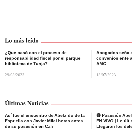
Lo más leído
¿Qué pasó con el proceso de
Abogados señalan 
responsabilidad fiscal por el parque
convenios ente alc
biblioteca de Tunja?
AMC
29/08/2023
13/07/2023
Últimas Noticias
Así fue el encuentro de Abelardo de la
🔴 Posesión Abelard
Espriella con Javier Milei horas antes
EN VIVO | Lo últim
de su posesión en Cali
Llegaron los deleg