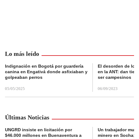
Lo más leído
Indignación en Bogotá por guardería
El desorden de los
canina en Engativá donde asfixiaban y
en la ANT: dan tier
golpeaban perros
ser campesinos
05/05/2025
06/09/2023
Últimas Noticias
UNGRD insiste en licitación por
Un trabajador muri
$46.000 millones en Buenaventura a
minero en Socha; a