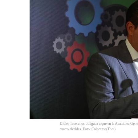
Didier Tavera los obligaba a que en la Asamblea Gen
cuatro alcaldes. Foto: Colprensa
(
Thot
)