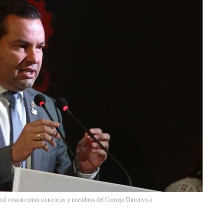
eral votaran como consejeros y miembros del Consejo Directivo a