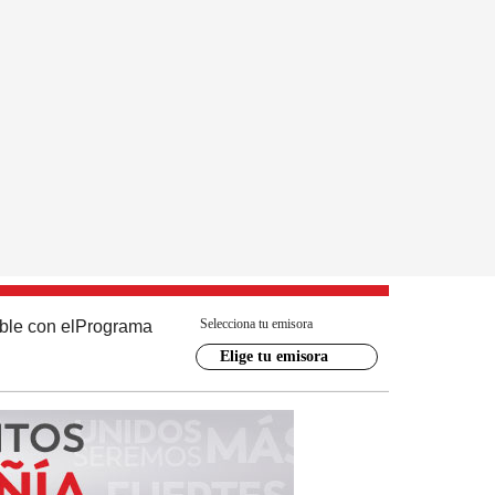
Selecciona tu emisora
ble con el
Programa
Elige tu emisora