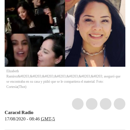
Elizabeth
Ramírez&#8203;&#8203;&#8203;&#8203;&#8203;&#8203;&#8203; aseguró que
se encontraba en su casa y pidió que se le compartiera el material. Foto:
Cortesía
(
Thot
)
Caracol Radio
17/08/2020 - 08:46
GMT-5