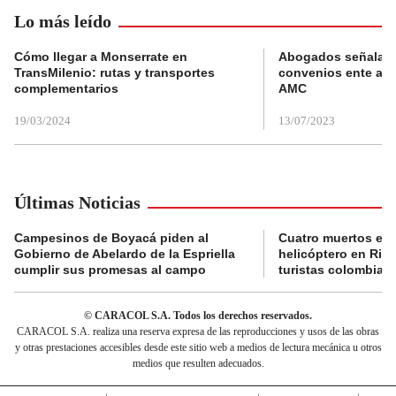
Lo más leído
Cómo llegar a Monserrate en
Abogados señalan 
TransMilenio: rutas y transportes
convenios ente alc
complementarios
AMC
19/03/2024
13/07/2023
Últimas Noticias
Campesinos de Boyacá piden al
Cuatro muertos en 
Gobierno de Abelardo de la Espriella
helicóptero en Rio,
cumplir sus promesas al campo
turistas colombian
© CARACOL S.A. Todos los derechos reservados.
CARACOL S.A. realiza una reserva expresa de las reproducciones y usos de las obras
y otras prestaciones accesibles desde este sitio web a medios de lectura mecánica u otros
medios que resulten adecuados.