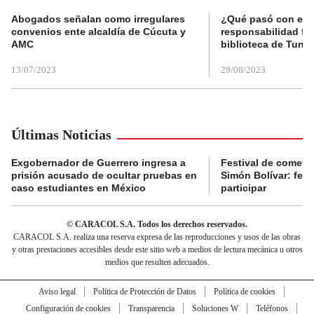
Abogados señalan como irregulares
¿Qué pasó con el 
convenios ente alcaldía de Cúcuta y
responsabilidad fis
AMC
biblioteca de Tunja
13/07/2023
29/08/2023
Últimas Noticias
Exgobernador de Guerrero ingresa a
Festival de cometa
prisión acusado de ocultar pruebas en
Simón Bolívar: fec
caso estudiantes en México
participar
© CARACOL S.A. Todos los derechos reservados.
CARACOL S.A. realiza una reserva expresa de las reproducciones y usos de las obras
y otras prestaciones accesibles desde este sitio web a medios de lectura mecánica u otros
medios que resulten adecuados.
Aviso legal
Política de Protección de Datos
Política de cookies
Configuración de cookies
Transparencia
Soluciones W
Teléfonos