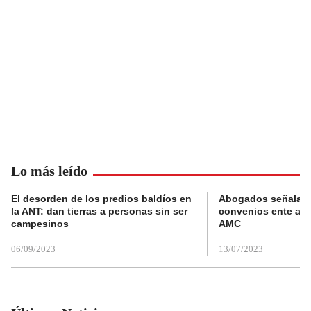
Lo más leído
El desorden de los predios baldíos en
Abogados señalan 
la ANT: dan tierras a personas sin ser
convenios ente alc
campesinos
AMC
06/09/2023
13/07/2023