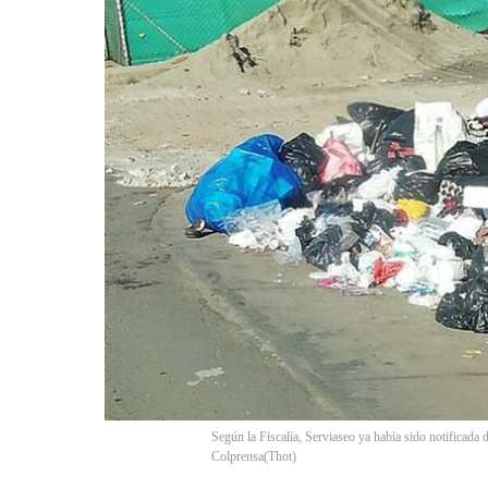
Según la Fiscalía, Serviaseo ya había sido notificada d
Colprensa
(
Thot
)