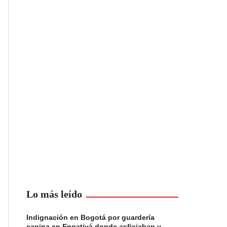
Lo más leído
Indignación en Bogotá por guardería
canina en Engativá donde asfixiaban y