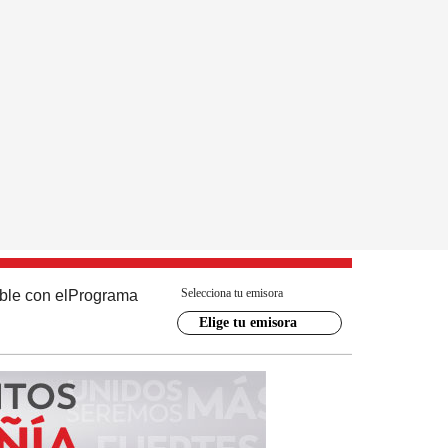
Selecciona tu emisora
ble con el
Programa
Elige tu emisora