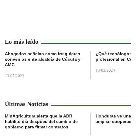
Lo más leído
Abogados señalan como irregulares
¿Qué tecnólogos re
convenios ente alcaldía de Cúcuta y
profesional en Col
AMC
13/02/2024
13/07/2023
Últimas Noticias
MinAgricultura alerta que la ADR
Honduras ve una o
habilitó día despúes del cambio de
ampliar cooperaci
gobierno para firmar contratos