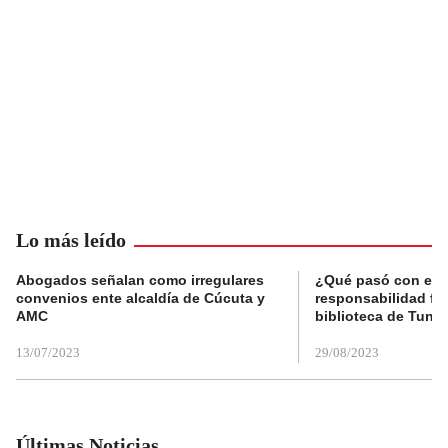
Lo más leído
Abogados señalan como irregulares
¿Qué pasó con el 
convenios ente alcaldía de Cúcuta y
responsabilidad fis
AMC
biblioteca de Tunja
13/07/2023
29/08/2023
Últimas Noticias