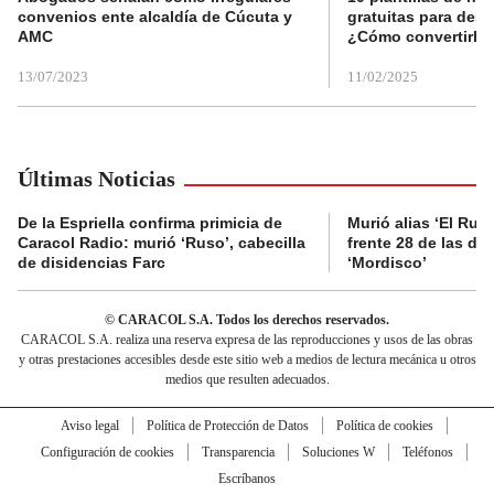
convenios ente alcaldía de Cúcuta y
gratuitas para des
AMC
¿Cómo convertirla
13/07/2023
11/02/2025
Últimas Noticias
De la Espriella confirma primicia de
Murió alias ‘El Ruso
Caracol Radio: murió ‘Ruso’, cabecilla
frente 28 de las di
de disidencias Farc
‘Mordisco’
© CARACOL S.A. Todos los derechos reservados.
CARACOL S.A. realiza una reserva expresa de las reproducciones y usos de las obras
y otras prestaciones accesibles desde este sitio web a medios de lectura mecánica u otros
medios que resulten adecuados.
Aviso legal
Política de Protección de Datos
Política de cookies
Configuración de cookies
Transparencia
Soluciones W
Teléfonos
Escríbanos