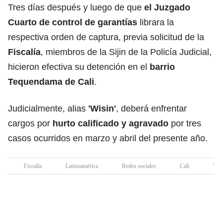
Tres días después y luego de que
el Juzgado
Cuarto de control de garantías
librara la
respectiva orden de captura, previa solicitud de la
Fiscalía
, miembros de la Sijin de la Policía Judicial,
hicieron efectiva su detención en el
barrio
Tequendama de Cali
.
Judicialmente, alias
'Wisin'
, deberá enfrentar
cargos por
hurto calificado y agravado
por tres
casos ocurridos en marzo y abril del presente año.
Fiscalía
Latinoamérica
Redes sociales
Cali
Val