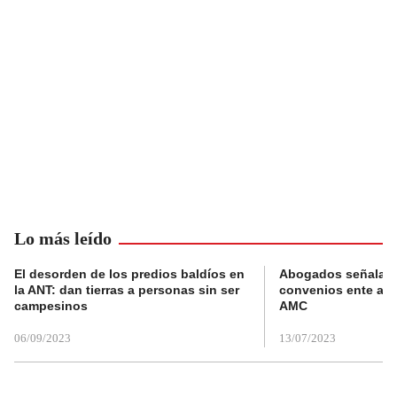
Lo más leído
El desorden de los predios baldíos en
Abogados señalan 
la ANT: dan tierras a personas sin ser
convenios ente alc
campesinos
AMC
06/09/2023
13/07/2023