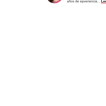
años de epxeriencia
...
Le