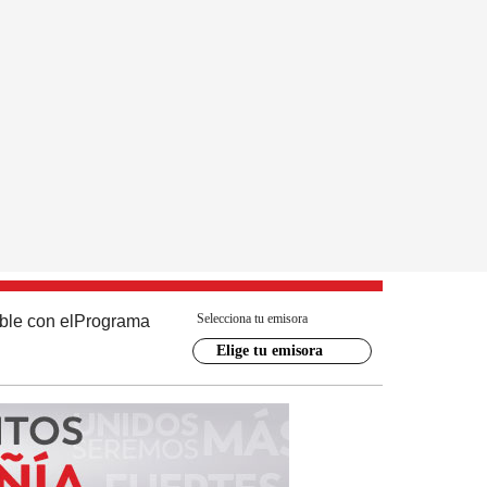
Selecciona tu emisora
ble con el
Programa
Elige tu emisora