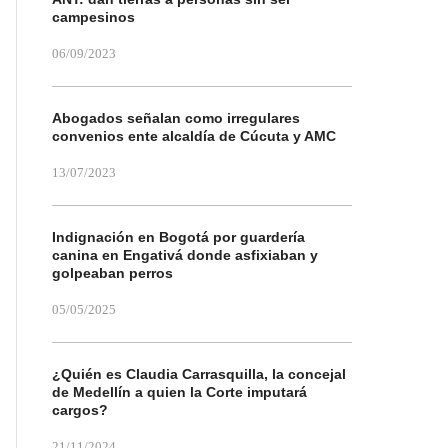
campesinos
06/09/2023
Abogados señalan como irregulares
convenios ente alcaldía de Cúcuta y AMC
13/07/2023
Indignación en Bogotá por guardería
canina en Engativá donde asfixiaban y
golpeaban perros
05/05/2025
¿Quién es Claudia Carrasquilla, la concejal
de Medellín a quien la Corte imputará
cargos?
21/11/2024