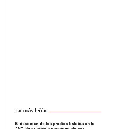
Lo más leído
El desorden de los predios baldíos en la
ANT: dan tierras a personas sin ser