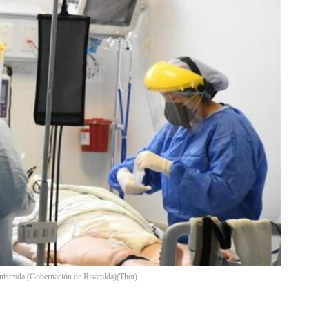
istrada (Gobernación de Risaralda)
(
Thot
)