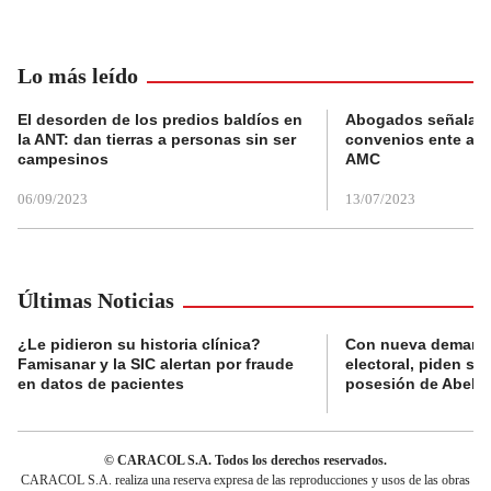
Lo más leído
El desorden de los predios baldíos en
Abogados señalan 
la ANT: dan tierras a personas sin ser
convenios ente alc
campesinos
AMC
06/09/2023
13/07/2023
Últimas Noticias
¿Le pidieron su historia clínica?
Con nueva demanda
Famisanar y la SIC alertan por fraude
electoral, piden s
en datos de pacientes
posesión de Abelard
© CARACOL S.A. Todos los derechos reservados.
CARACOL S.A. realiza una reserva expresa de las reproducciones y usos de las obras