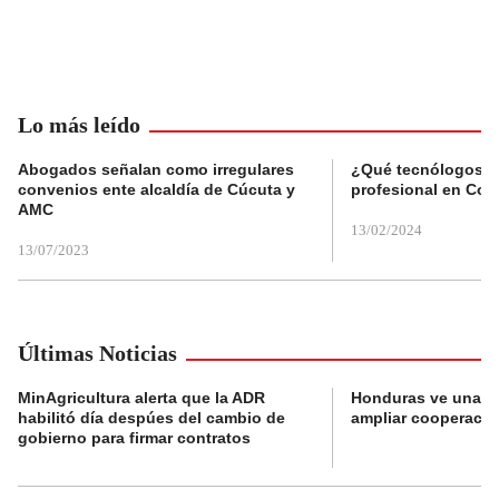
Lo más leído
Abogados señalan como irregulares
¿Qué tecnólogos re
convenios ente alcaldía de Cúcuta y
profesional en Col
AMC
13/02/2024
13/07/2023
Últimas Noticias
MinAgricultura alerta que la ADR
Honduras ve una o
habilitó día despúes del cambio de
ampliar cooperaci
gobierno para firmar contratos