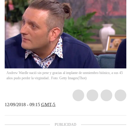
Andrew Wardle nació sin pene y gracias al implante de unmiembro biónico, a sus 45
años pudo perder la virginidad.. Foto: Getty Images
(
Thot
)
12/09/2018 - 09:15
GMT-5