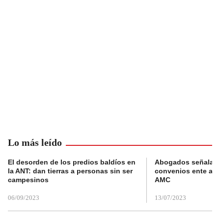
Lo más leído
El desorden de los predios baldíos en
Abogados señalan 
la ANT: dan tierras a personas sin ser
convenios ente alc
campesinos
AMC
06/09/2023
13/07/2023