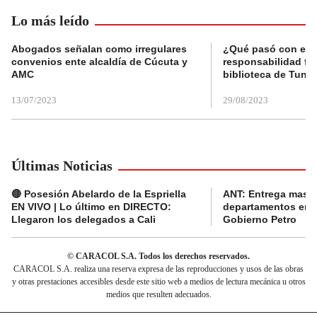
Lo más leído
Abogados señalan como irregulares
¿Qué pasó con el 
convenios ente alcaldía de Cúcuta y
responsabilidad fis
AMC
biblioteca de Tunja
13/07/2023
29/08/2023
Últimas Noticias
🔴 Posesión Abelardo de la Espriella
ANT: Entrega masiva
EN VIVO | Lo último en DIRECTO:
departamentos en e
Llegaron los delegados a Cali
Gobierno Petro
© CARACOL S.A. Todos los derechos reservados.
CARACOL S.A. realiza una reserva expresa de las reproducciones y usos de las obras
y otras prestaciones accesibles desde este sitio web a medios de lectura mecánica u otros
medios que resulten adecuados.