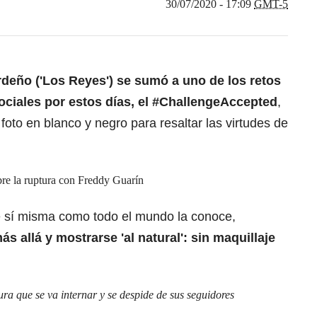
30/07/2020 - 17:09
GMT-5
rdeño ('Los Reyes') se sumó a uno de los retos
ociales por estos días, el #ChallengeAccepted
,
 foto en blanco y negro para resaltar las virtudes de
bre la ruptura con Freddy Guarín
de sí misma como todo el mundo la conoce,
ás allá y mostrarse 'al natural': sin maquillaje
ra que se va internar y se despide de sus seguidores