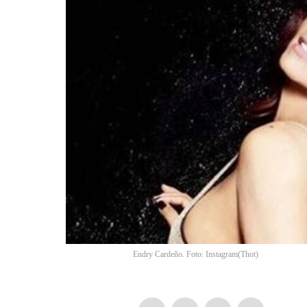
Endry Cardeño. Foto: Instagram
(
Thot
)