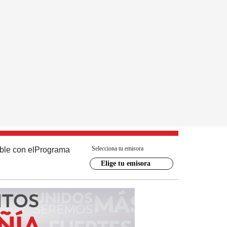
Selecciona tu emisora
ble con el
Programa
Elige tu emisora