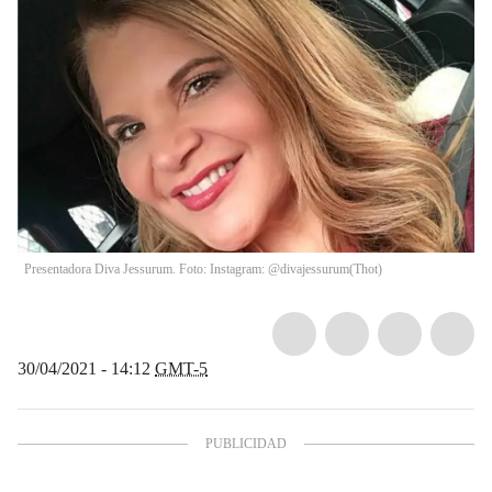
Presentadora Diva Jessurum. Foto: Instagram: @divajessurum
(
Thot
)
30/04/2021 - 14:12
GMT-5