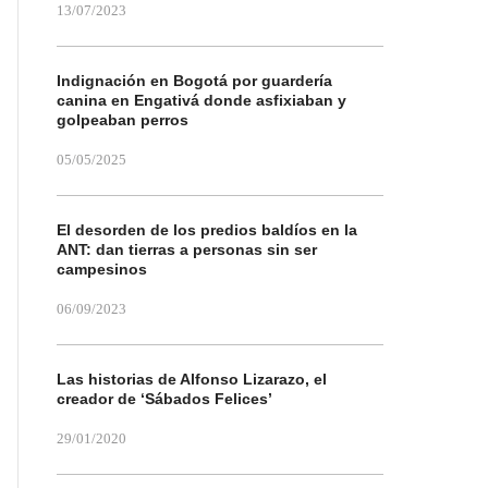
13/07/2023
Indignación en Bogotá por guardería
canina en Engativá donde asfixiaban y
golpeaban perros
05/05/2025
El desorden de los predios baldíos en la
ANT: dan tierras a personas sin ser
campesinos
06/09/2023
Las historias de Alfonso Lizarazo, el
creador de ‘Sábados Felices’
29/01/2020