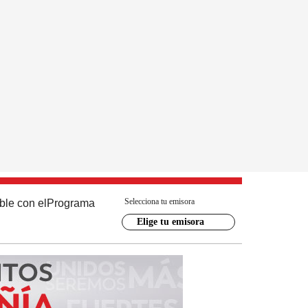
Selecciona tu emisora
ble con el
Programa
Elige tu emisora