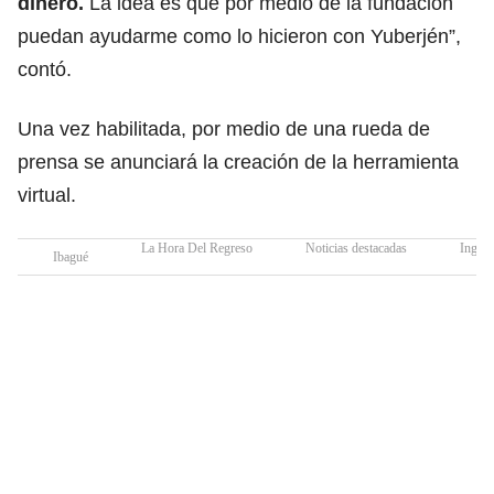
dinero.
La idea es que por medio de la fundación
puedan ayudarme como lo hicieron con Yuberjén”,
contó.
Una vez habilitada, por medio de una rueda de
prensa se anunciará la creación de la herramienta
virtual.
La Hora Del Regreso
Noticias destacadas
Ingrid
Ibagué