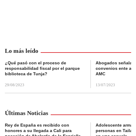
Lo más leído
¿Qué pasó con el proceso de
Abogados señalan 
responsabilidad fiscal por el parque
convenios ente alc
biblioteca de Tunja?
AMC
29/08/2023
13/07/2023
Últimas Noticias
Rey de España es recibido con
Adolescente armad
honores a su llegada a Cali para
personas en Tailand
posesión de Abelardo de la Espriella
en una escuela