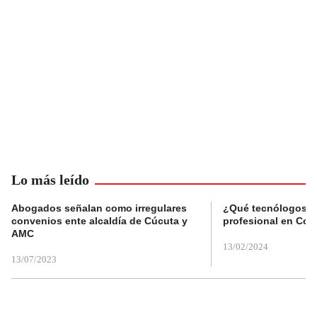
Lo más leído
Abogados señalan como irregulares
¿Qué tecnólogos re
convenios ente alcaldía de Cúcuta y
profesional en Col
AMC
13/02/2024
13/07/2023