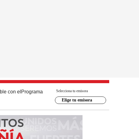
Selecciona tu emisora
ble con el
Programa
Elige tu emisora