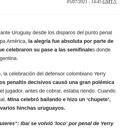
05/07/2021 - 14:45
GMT-5
r’ ante Uruguay desde los disparos del punto penal
Copa América,
la alegría fue absoluta por parte de
e celebraron su pase a las semifinale
s donde
rgentina.
o, la celebración del defensor colombiano Yerry
los penaltis decisivos causó una gran polémica
el jugador, antes de cobrar, estaba riendo. Cuando
nal,
Mina celebró bailando e hizo un ‘chupete’,
varios hinchas uruguayos.
ieres": Ibai se volvió 'loco' por penal de Yerry