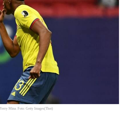
e Yerry Mina. Foto: Getty Images
(
Thot
)