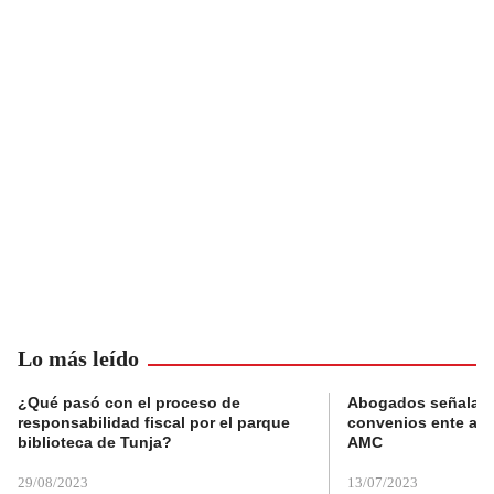
Lo más leído
¿Qué pasó con el proceso de
Abogados señalan 
responsabilidad fiscal por el parque
convenios ente alc
biblioteca de Tunja?
AMC
29/08/2023
13/07/2023