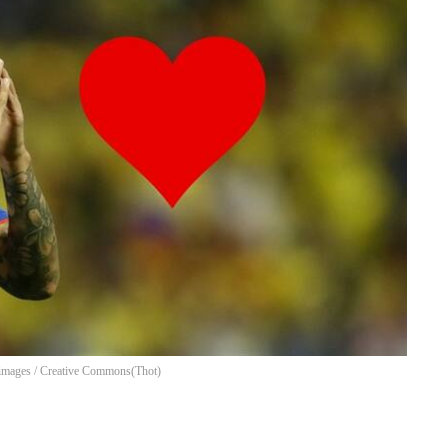
y images / Creative Commons
(
Thot
)