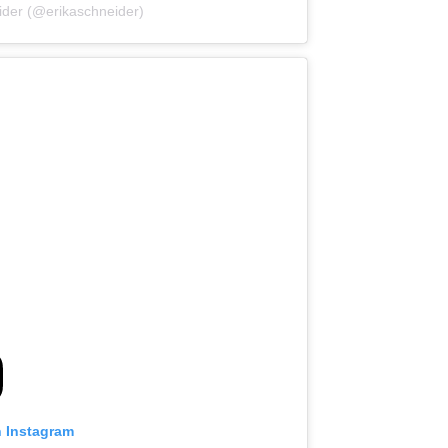
ider (@erikaschneider)
n Instagram