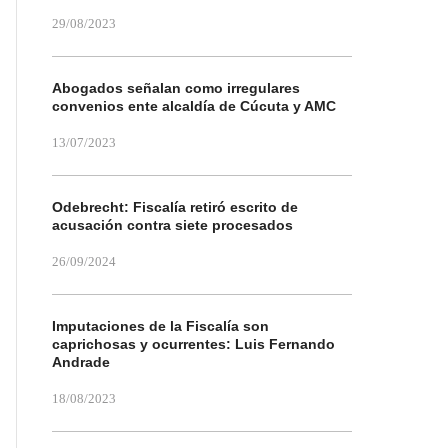
29/08/2023
Abogados señalan como irregulares
convenios ente alcaldía de Cúcuta y AMC
13/07/2023
Odebrecht: Fiscalía retiró escrito de
acusación contra siete procesados
26/09/2024
Imputaciones de la Fiscalía son
caprichosas y ocurrentes: Luis Fernando
Andrade
18/08/2023