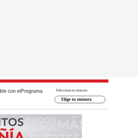
Selecciona tu emisora
ble con el
Programa
Elige tu emisora