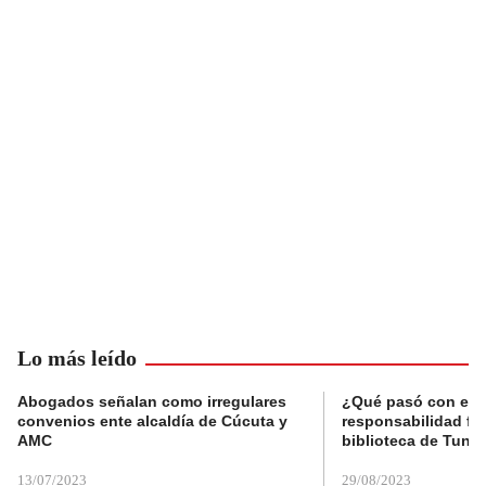
Lo más leído
Abogados señalan como irregulares
¿Qué pasó con el 
convenios ente alcaldía de Cúcuta y
responsabilidad fis
AMC
biblioteca de Tunja
13/07/2023
29/08/2023