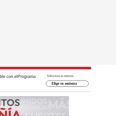
Selecciona tu emisora
ble con el
Programa
Elige tu emisora