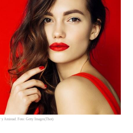
or y Amistad. Foto: Getty Images
(
Thot
)