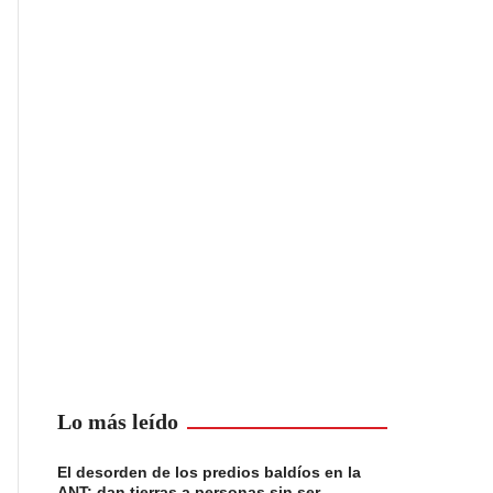
Lo más leído
El desorden de los predios baldíos en la
ANT: dan tierras a personas sin ser