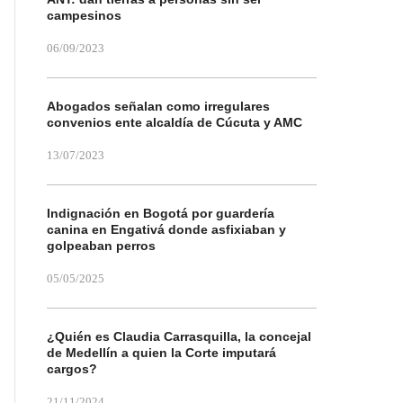
campesinos
06/09/2023
Abogados señalan como irregulares
convenios ente alcaldía de Cúcuta y AMC
13/07/2023
Indignación en Bogotá por guardería
canina en Engativá donde asfixiaban y
golpeaban perros
05/05/2025
¿Quién es Claudia Carrasquilla, la concejal
de Medellín a quien la Corte imputará
cargos?
21/11/2024