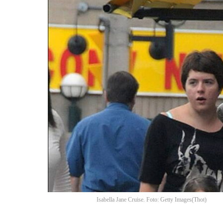
Isabella Jane Cruise. Foto: Getty Images
(
Thot
)