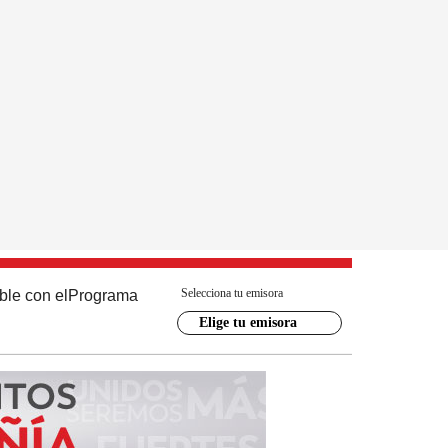
Selecciona tu emisora
ble con el
Programa
Elige tu emisora