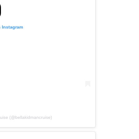
n Instagram
ruise (@bellakidmancruise)