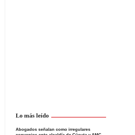
Lo más leído
Abogados señalan como irregulares
convenios ente alcaldía de Cúcuta y AMC