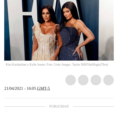
Kim Kardashian y Kylie Jenner. Foto: Getty Images: Taylor Hill/FilmMagic
(
Thot
)
21/04/2021 - 16:05
GMT-5