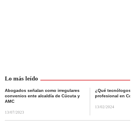
Lo más leído
Abogados señalan como irregulares
¿Qué tecnólogos re
convenios ente alcaldía de Cúcuta y
profesional en Col
AMC
13/02/2024
13/07/2023