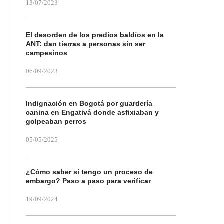
13/07/2023
El desorden de los predios baldíos en la
ANT: dan tierras a personas sin ser
campesinos
06/09/2023
Indignación en Bogotá por guardería
canina en Engativá donde asfixiaban y
golpeaban perros
05/05/2025
¿Cómo saber si tengo un proceso de
embargo? Paso a paso para verificar
19/09/2024