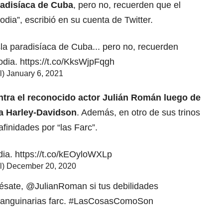
aradisíaca de Cuba
, pero no, recuerden que el
dia”, escribió en su cuenta de Twitter.
sla paradisíaca de Cuba... pero no, recuerden
odia.
https://t.co/KksWjpFqgh
l)
January 6, 2021
ntra el reconocido actor Julián Román luego de
a Harley-Davidson
. Además, en otro de sus trinos
afinidades por “las Farc”.
dia.
https://t.co/kEOyloWXLp
l)
December 20, 2020
iésate,
@JulianRoman
si tus debilidades
sanguinarias farc.
#LasCosasComoSon