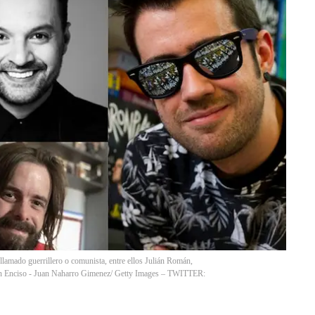
llamado guerrillero o comunista, entre ellos Julián Román,
n Enciso - Juan Naharro Gimenez/ Getty Images – TWITTER: