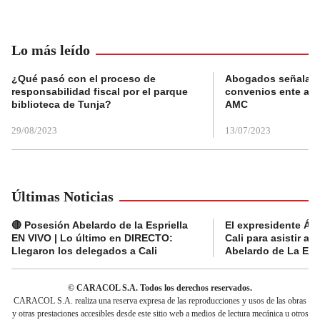
Lo más leído
¿Qué pasó con el proceso de
Abogados señalan 
responsabilidad fiscal por el parque
convenios ente alc
biblioteca de Tunja?
AMC
29/08/2023
13/07/2023
Últimas Noticias
🔴 Posesión Abelardo de la Espriella
El expresidente Álv
EN VIVO | Lo último en DIRECTO:
Cali para asistir a 
Llegaron los delegados a Cali
Abelardo de La Espr
© CARACOL S.A. Todos los derechos reservados.
CARACOL S.A. realiza una reserva expresa de las reproducciones y usos de las obras
y otras prestaciones accesibles desde este sitio web a medios de lectura mecánica u otros