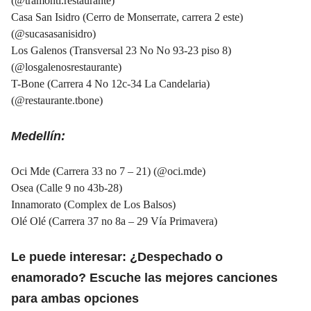
(
@tramonti.restaurante
)
Casa San Isidro (Cerro de Monserrate, carrera 2 este)
(
@sucasasanisidro
)
Los Galenos (Transversal 23 No No 93-23 piso 8)
(
@losgalenosrestaurante
)
T-Bone (Carrera 4 No 12c-34 La Candelaria)
(
@restaurante.tbone
)
Medellín:
Oci Mde (Carrera 33 no 7 – 21) (
@oci.mde
)
Osea (Calle 9 no 43b-28)
Innamorato (Complex de Los Balsos)
Olé Olé (Carrera 37 no 8a – 29 Vía Primavera)
Le puede interesar:
¿Despechado o
enamorado? Escuche las mejores canciones
para ambas opciones