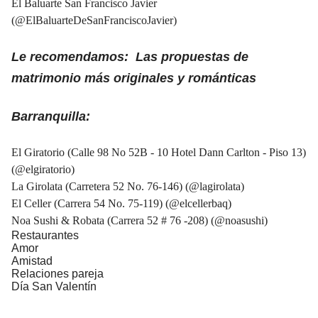
El Baluarte San Francisco Javier
(
@ElBaluarteDeSanFranciscoJavier
)
Le recomendamos: Las propuestas de
matrimonio más originales y románticas
Barranquilla:
El Giratorio (Calle 98 No 52B - 10 Hotel Dann Carlton - Piso 13)
(
@elgiratorio
)
La Girolata (Carretera 52 No. 76-146) (
@lagirolata
)
El Celler (Carrera 54 No. 75-119) (
@elcellerbaq
)
Noa Sushi & Robata (Carrera 52 # 76 -208) (
@noasushi
)
Restaurantes
Amor
Amistad
Relaciones pareja
Día San Valentín