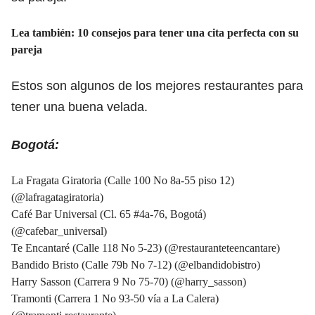
Lea también:
10 consejos para tener una cita perfecta con su
pareja
Estos son algunos de los mejores restaurantes para
tener una buena velada.
Bogotá:
La Fragata Giratoria (Calle 100 No 8a-55 piso 12)
(
@lafragatagiratoria
)
Café Bar Universal
(Cl. 65 #4a-76, Bogotá)
(
@cafebar_universal
)
Te Encantaré (Calle 118 No 5-23) (
@restauranteteencantare
)
Bandido Bristo (Calle 79b No 7-12) (
@elbandidobistro
)
Harry Sasson (Carrera 9 No 75-70) (
@harry_sasson
)
Tramonti (Carrera 1 No 93-50 vía a La Calera)