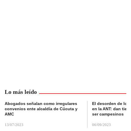
Lo más leído
Abogados señalan como irregulares
El desorden de los
convenios ente alcaldía de Cúcuta y
en la ANT: dan tier
AMC
ser campesinos
13/07/2023
06/09/2023