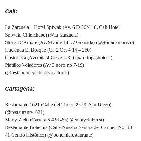
Cali:
La Zarzuela – Hotel Spiwak (Av. 6 D 36N-18, Cali Hotel
Spiwak, Chipichape) (
@la_zarzuela
)
Storia D’Amore (Av. 9Norte 14-57 Granada) (
@storiadamoreco
)
Hacienda El Bosque (Cl. 2 Oe. # 14 – 250)
Gastroteca (Avenida 4 Oeste 5-31) (
@restogastroteca
)
Platillos Voladores (Av 3 norte no 7-19)
(@restauranteplatillosvoladores)
Cartagena:
Restaurante 1621 (Calle del Torno 39-29, San Diego)
(
@restaurante1621
)
Mar y Zielo (Carrera 5 #34 -63) (
@maryzielorest
)
Restaurante Bohemia (Calle Nuestra Señora del Carmen No. 33 -
41 Centro Histórico) (
@bohemiarestaurante
)