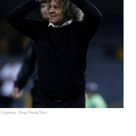
: Colprensa - Diego Pineda
(
Thot
)