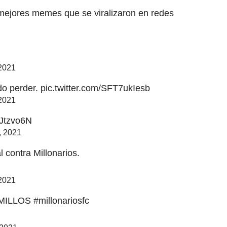
 mejores memes que se viralizaron en redes
2021
o perder.
pic.twitter.com/SFT7ukIesb
2021
MJtzvo6N
, 2021
 contra Millonarios.
2021
MILLOS
#millonariosfc