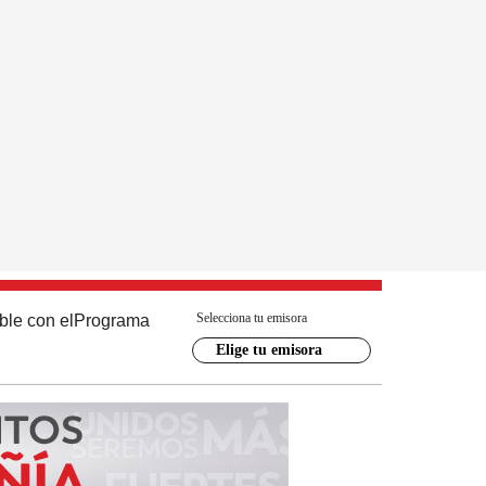
Selecciona tu emisora
ble con el
Programa
Elige tu emisora