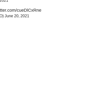
 2021
witter.com/cueDlCxRne
rO)
June 20, 2021