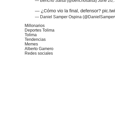
— Bencho Salsa (@benchosalsa)
June 20,
— ¿Cómo vio la final, defensor?
pic.t
— Daniel Samper Ospina (@DanielSampe
Millonarios
Deportes Tolima
Tolima
Tendencias
Memes
Alberto Gamero
Redes sociales