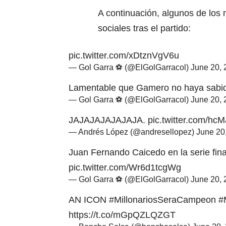
A continuación, algunos de los
sociales tras el partido:
pic.twitter.com/xDtznVgV6u
— Gol Garra ⚽ (@ElGolGarracol)
June 20, 
Lamentable que Gamero no haya sabid
— Gol Garra ⚽ (@ElGolGarracol)
June 20, 
JAJAJAJAJAJAJA.
pic.twitter.com/hc
— Andrés López (@andresellopez)
June 20
Juan Fernando Caicedo en la serie final
pic.twitter.com/Wr6d1tcgWg
— Gol Garra ⚽ (@ElGolGarracol)
June 20, 
AN ICON
#MillonariosSeraCampeon
#
https://t.co/mGpQZLQZGT