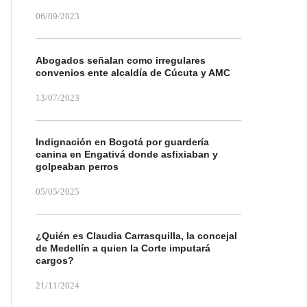
06/09/2023
Abogados señalan como irregulares
convenios ente alcaldía de Cúcuta y AMC
13/07/2023
Indignación en Bogotá por guardería
canina en Engativá donde asfixiaban y
golpeaban perros
05/05/2025
¿Quién es Claudia Carrasquilla, la concejal
de Medellín a quien la Corte imputará
cargos?
21/11/2024