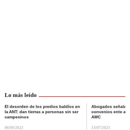
Lo más leído
El desorden de los predios baldíos en
Abogados señalan 
la ANT: dan tierras a personas sin ser
convenios ente alc
campesinos
AMC
06/09/2023
13/07/2023