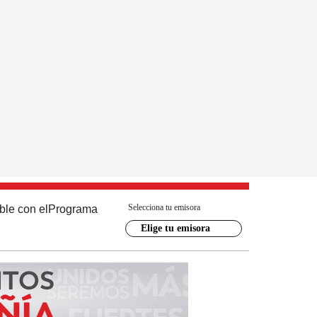
Selecciona tu emisora
ble con el
Programa
Elige tu emisora