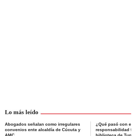
Lo más leído
Abogados señalan como irregulares
¿Qué pasó con el 
convenios ente alcaldía de Cúcuta y
responsabilidad fis
AMC
biblioteca de Tunja