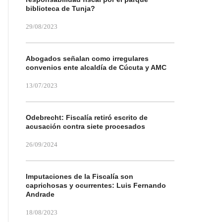
biblioteca de Tunja?
29/08/2023
Abogados señalan como irregulares
convenios ente alcaldía de Cúcuta y AMC
13/07/2023
Odebrecht: Fiscalía retiró escrito de
acusación contra siete procesados
26/09/2024
Imputaciones de la Fiscalía son
caprichosas y ocurrentes: Luis Fernando
Andrade
18/08/2023