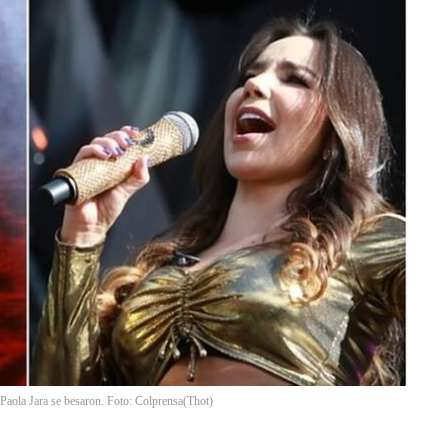
 Paola Jara se besaron. Foto: Colprensa
(
Thot
)