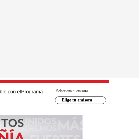
Selecciona tu emisora
ble con el
Programa
Elige tu emisora