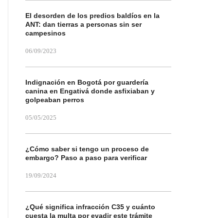
El desorden de los predios baldíos en la
ANT: dan tierras a personas sin ser
campesinos
06/09/2023
Indignación en Bogotá por guardería
canina en Engativá donde asfixiaban y
golpeaban perros
05/05/2025
¿Cómo saber si tengo un proceso de
embargo? Paso a paso para verificar
19/09/2024
¿Qué significa infracción C35 y cuánto
cuesta la multa por evadir este trámite