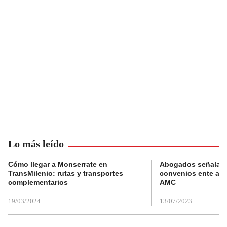
Lo más leído
Cómo llegar a Monserrate en
Abogados señalan 
TransMilenio: rutas y transportes
convenios ente alc
complementarios
AMC
19/03/2024
13/07/2023