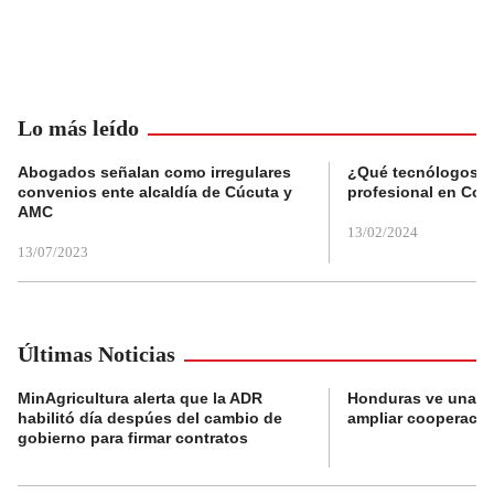
Lo más leído
Abogados señalan como irregulares
¿Qué tecnólogos re
convenios ente alcaldía de Cúcuta y
profesional en Col
AMC
13/02/2024
13/07/2023
Últimas Noticias
MinAgricultura alerta que la ADR
Honduras ve una o
habilitó día despúes del cambio de
ampliar cooperaci
gobierno para firmar contratos