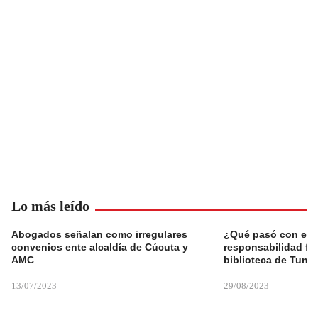
Lo más leído
Abogados señalan como irregulares
¿Qué pasó con el 
convenios ente alcaldía de Cúcuta y
responsabilidad fis
AMC
biblioteca de Tunja
13/07/2023
29/08/2023