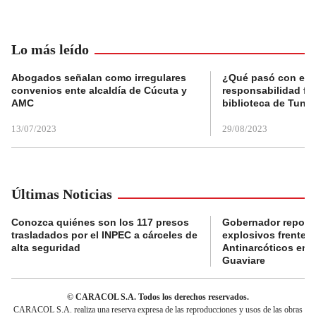
Lo más leído
Abogados señalan como irregulares
¿Qué pasó con el 
convenios ente alcaldía de Cúcuta y
responsabilidad fis
AMC
biblioteca de Tunja
13/07/2023
29/08/2023
Últimas Noticias
Conozca quiénes son los 117 presos
Gobernador reporta
trasladados por el INPEC a cárceles de
explosivos frente 
alta seguridad
Antinarcóticos en 
Guaviare
© CARACOL S.A. Todos los derechos reservados.
CARACOL S.A. realiza una reserva expresa de las reproducciones y usos de las obras