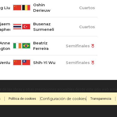
Oshin
g Liu
Cuartos
Derieuw
njaem
Busenaz
Cuartos
apheng
Surmeneli
 Anne
Beatriz
Semifinales
ngton
Ferreira
Wenlu
Shih-Yi Wu
Semifinales
 de las obras y otras prestaciones accesibles desde este sitio web a 
Configuración de cookies
s
Política de cookies
Transparencia