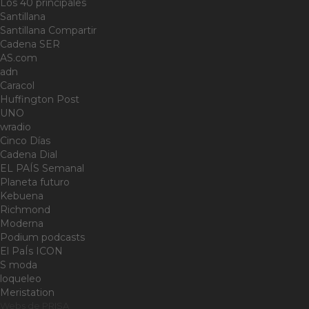
Los 40 principales
Santillana
Santillana Compartir
Cadena SER
AS.com
adn
Caracol
Huffington Post
UNO
wradio
Cinco Días
Cadena Dial
EL PAÍS Semanal
Planeta futuro
Kebuena
Richmond
Moderna
Podium podcasts
El PaÍs ICON
S moda
loqueleo
Meristation
Webs de PRISA