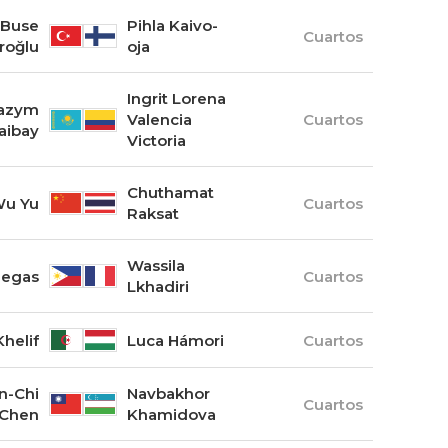
Buse
Pihla Kaivo-
Cuartos
roğlu
oja
Ingrit Lorena
azym
Valencia
Cuartos
aibay
Victoria
Chuthamat
u Yu
Cuartos
Raksat
Wassila
llegas
Cuartos
Lkhadiri
helif
Luca Hámori
Cuartos
n-Chi
Navbakhor
Cuartos
Chen
Khamidova