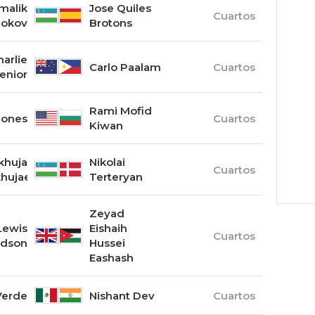
malik
Jose Quiles
Cuartos
lokov
Brotons
harlie
Carlo Paalam
Cuartos
enior
Rami Mofid
Jones
Cuartos
Kiwan
khuja
Nikolai
Cuartos
hujaev
Terteryan
Zeyad
Lewis
Eishaih
Cuartos
rdson
Hussei
Eashash
Verde
Nishant Dev
Cuartos