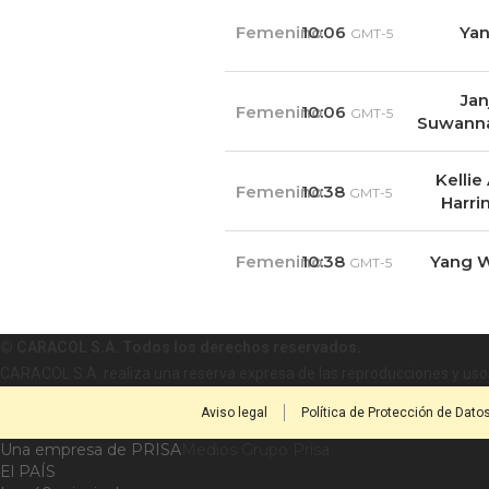
Femenino
10:06
Yan
GMT-5
Ja
Femenino
10:06
GMT-5
Suwann
Kellie
Femenino
10:38
GMT-5
Harri
Femenino
10:38
Yang 
GMT-5
© CARACOL S.A. Todos los derechos reservados.
CARACOL S.A. realiza una reserva expresa de las reproducciones y usos
Aviso legal
Política de Protección de Dato
Una empresa de PRISA
Medios Grupo Prisa
El PAÍS