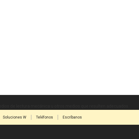
medios de lectura mecánica u otros medios que resulten adecuados.
Soluciones W
Teléfonos
Escríbanos