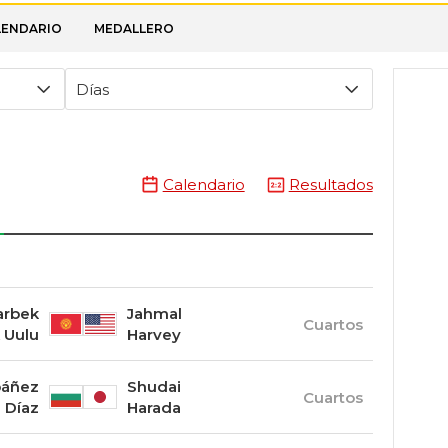
LENDARIO
MEDALLERO
Días
Calendario
Resultados
rbek
Jahmal
Cuartos
 Uulu
Harvey
Ibáñez
Shudai
Cuartos
Díaz
Harada