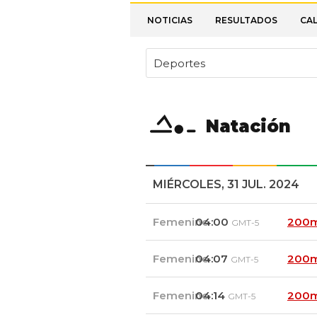
NOTICIAS
RESULTADOS
CA
Deportes
Natación
MIÉRCOLES, 31 JUL. 2024
Femenino
04:00
200m
GMT-5
Femenino
04:07
200m
GMT-5
Femenino
04:14
200m
GMT-5