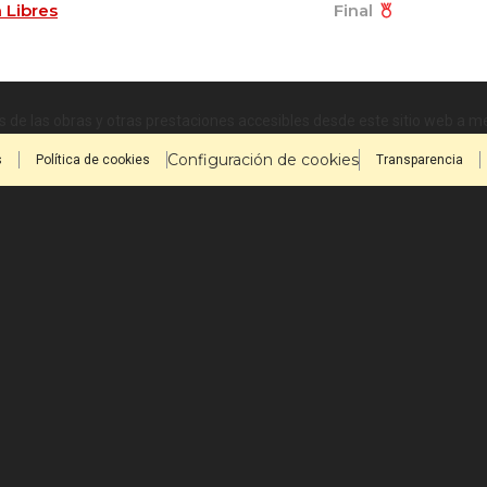
 Libres
Final
 de las obras y otras prestaciones accesibles desde este sitio web a 
Configuración de cookies
s
Política de cookies
Transparencia