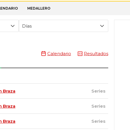
LENDARIO
MEDALLERO
Días
Calendario
Resultados
 Braza
Series
 Braza
Series
 Braza
Series