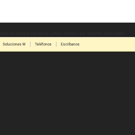
medios de lectura mecánica u otros medios que resulten adecuados.
Soluciones W
Teléfonos
Escríbanos