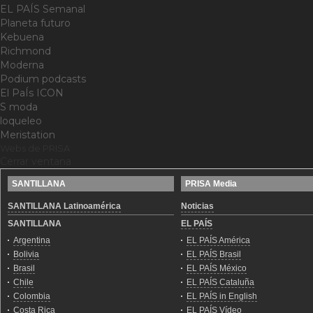
EL PAÍS Semanal
Planeta futuro
Kebuena
Richmond
Moderna
Podium podcasts
El PaÍs ICON
S moda
loqueleo
Meristation
Webs de PRISA
Cerrar ventana