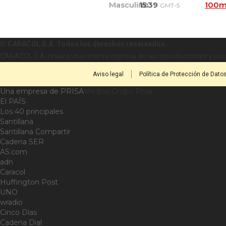
Masculino
15:39
100m
GMT-5
© CARACOL S.A. Todos los derechos reservados.
CARACOL S.A. realiza una reserva expresa de las reproducciones y usos
Aviso legal
Política de Protección de Dato
Una empresa de PRISA
Medios Grupo Prisa
El PAÍS
Los 40 principales
Santillana
Santillana Compartir
Cadena SER
AS.com
adn
Caracol
Huffington Post
UNO
wradio
Cinco Días
Cadena Dial