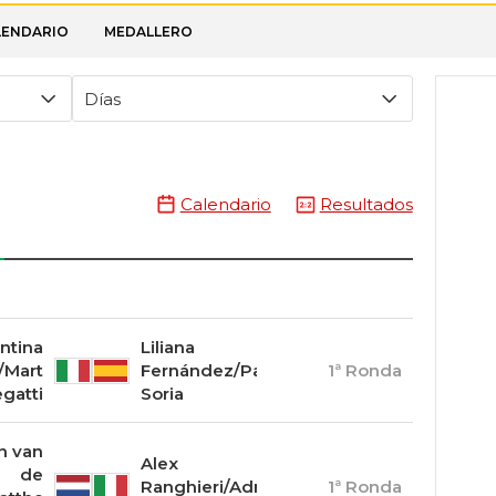
LENDARIO
MEDALLERO
Días
Calendario
Resultados
ntina
Liliana
/Marta
Fernández/Paula
1ª Ronda
gatti
Soria
n van
Alex
de
Ranghieri/Adrian
1ª Ronda