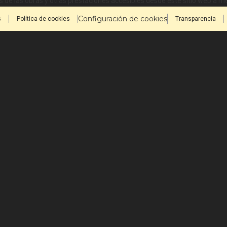
 de las obras y otras prestaciones accesibles desde este sitio web a 
Configuración de cookies
s
Política de cookies
Transparencia