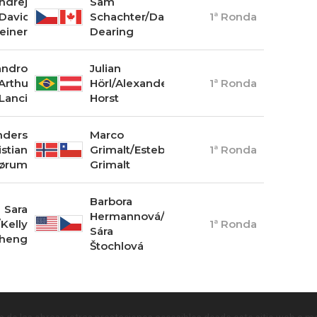
ndrej
Sam
/David
Schachter/Daniel
1ª Ronda
einer
Dearing
andro
Julian
/Arthur
Hörl/Alexander
1ª Ronda
Lanci
Horst
nders
Marco
stian
Grimalt/Esteban
1ª Ronda
ørum
Grimalt
Barbora
Sara
Hermannová/Marie-
Kelly
1ª Ronda
Sára
heng
Štochlová