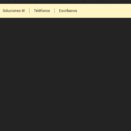
medios de lectura mecánica u otros medios que resulten adecuados.
Soluciones W
Teléfonos
Escríbanos