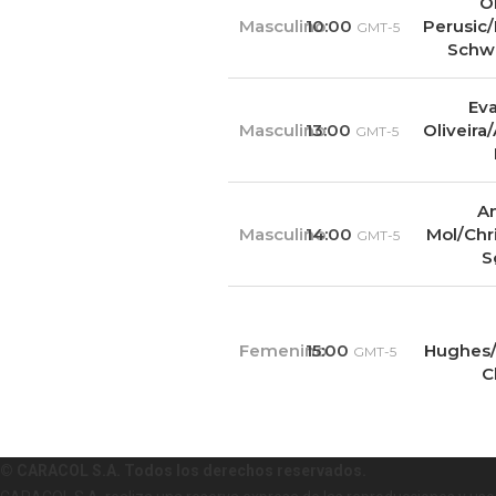
O
Masculino
10:00
Perusic
GMT-5
Schw
Ev
Masculino
13:00
Oliveira
GMT-5
A
Masculino
14:00
Mol/Chri
GMT-5
S
Femenino
15:00
Hughes/
GMT-5
C
© CARACOL S.A. Todos los derechos reservados.