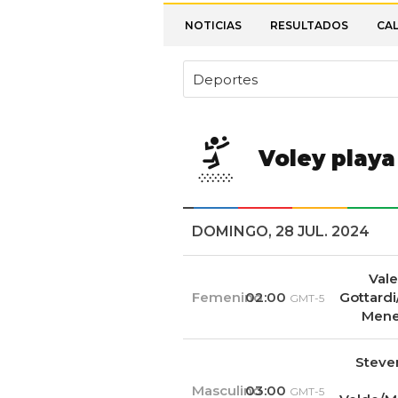
NOTICIAS
RESULTADOS
CA
Deportes
Voley playa
DOMINGO, 28 JUL. 2024
Vale
Femenino
02:00
Gottardi
GMT-5
Mene
Steve
Masculino
03:00
GMT-5