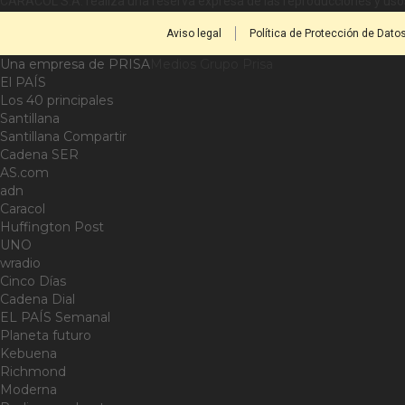
CARACOL S.A. realiza una reserva expresa de las reproducciones y usos
Aviso legal
Política de Protección de Dato
Una empresa de PRISA
Medios Grupo Prisa
El PAÍS
Los 40 principales
Santillana
Santillana Compartir
Cadena SER
AS.com
adn
Caracol
Huffington Post
UNO
wradio
Cinco Días
Cadena Dial
EL PAÍS Semanal
Planeta futuro
Kebuena
Richmond
Moderna