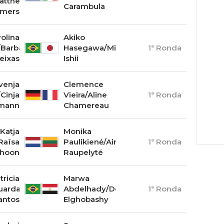
atthew
Carambula
mers
olina
Akiko
/Barbara
Hasegawa/Miki
1ª Ronda
eixas
Ishii
venja
Clemence
/Cinja
Vieira/Aline
1ª Ronda
lmann
Chamereau
Katja
Monika
Raïsa
Paulikienė/Ainė
1ª Ronda
hoon
Raupelyté
tricia
Marwa
uarda
Abdelhady/Doaa
1ª Ronda
antos
Elghobashy