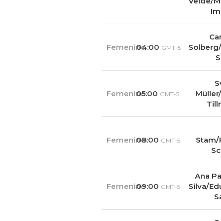
Velde/M
Im
Car
Femenino
04:00
Solberg
GMT-5
S
S
Femenino
05:00
Müller
GMT-5
Til
Femenino
08:00
Stam/
GMT-5
Sc
Ana Pa
Femenino
09:00
Silva/Ed
GMT-5
S